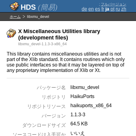
;
フルバージョン
(簡易)
de
en
es
fr
ja
pt
ru
zh
ホーム
libxmu_devel
X Miscellaneous Utilities library
(development files)
libxmu_devel-1.1.3-3-x86_64
This library contains miscellaneous utilities and is not
part of the Xlib standard. It contains routines which only
use public interfaces so that it may be layered on top of
any proprietary implementation of Xlib or Xt.
libxmu_devel
パッケージ名
HaikuPorts
リポジトリ
haikuports_x86_64
リポジトリソース
1.1.3-3
バージョン
64.5 KB
ダウンロードサイズ
いいえ
ソースコードは入手可か