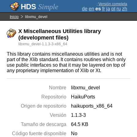
;
Versión completa
Simple
de
en
es
fr
ja
pt
ru
zh
Inicio
libxmu_devel
X Miscellaneous Utilities library
(development files)
libxmu_devel-1.1.3-3-x86_64
This library contains miscellaneous utilities and is not
part of the Xlib standard. It contains routines which only
use public interfaces so that it may be layered on top of
any proprietary implementation of Xlib or Xt.
Nombre
libxmu_devel
Repositorio
HaikuPorts
Origen de repositorio
haikuports_x86_64
Versión
1.1.3-3
Tamaño de descarga
64.5 KB
Código fuente disponible
No