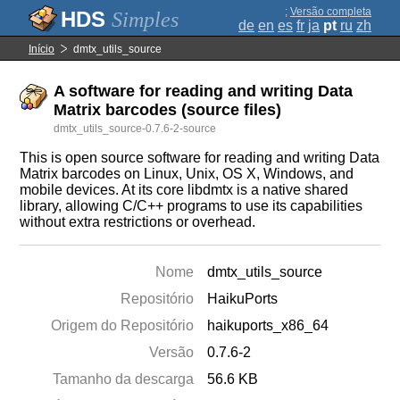
;
Versão completa
Simples
de
en
es
fr
ja
pt
ru
zh
Início
dmtx_utils_source
A software for reading and writing Data
Matrix barcodes (source files)
dmtx_utils_source-0.7.6-2-source
This is open source software for reading and writing Data
Matrix barcodes on Linux, Unix, OS X, Windows, and
mobile devices. At its core libdmtx is a native shared
library, allowing C/C++ programs to use its capabilities
without extra restrictions or overhead.
Nome
dmtx_utils_source
Repositório
HaikuPorts
Origem do Repositório
haikuports_x86_64
Versão
0.7.6-2
Tamanho da descarga
56.6 KB