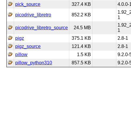
pick_source
327.4 KB
4.0.0-
1.92_
picodrive_libretro
852.2 KB
1
1.92_
picodrive_libretro_source
24.5 MB
1
pigz
375.1 KB
2.8-1
pigz_source
121.4 KB
2.8-1
pillow
1.5 KB
9.2.0-
pillow_python310
857.5 KB
9.2.0-