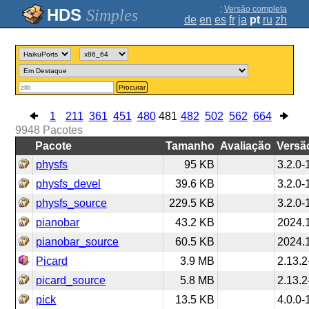
;
Versão completa
Simples
de
en
es
fr
ja
pt
ru
zh
Procurar
1
211
361
451
480
481
482
502
562
664
9948
Pacotes
Pacote
Tamanho
Avaliação
Versã
physfs
95 KB
3.2.0-
physfs_devel
39.6 KB
3.2.0-
physfs_source
229.5 KB
3.2.0-
pianobar
43.2 KB
2024.
pianobar_source
60.5 KB
2024.
Picard
3.9 MB
2.13.2
picard_source
5.8 MB
2.13.2
pick
13.5 KB
4.0.0-