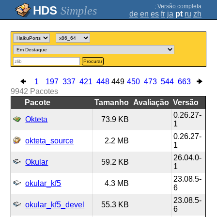
;
Versão completa
Simples
de
en
es
fr
ja
pt
ru
zh
Procurar
1
197
337
421
448
449
450
473
544
663
9942
Pacotes
Pacote
Tamanho
Avaliação
Versão
0.26.27-
Okteta
73.9 KB
1
0.26.27-
okteta_source
2.2 MB
1
26.04.0-
Okular
59.2 KB
1
23.08.5-
okular_kf5
4.3 MB
6
23.08.5-
okular_kf5_devel
55.3 KB
6