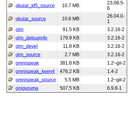
23.08.5-
okular_kf5_source
10.7 MB
6
26.04.0-
okular_source
10.6 MB
1
olm
91.5 KB
3.2.16-2
olm_debuginfo
179.9 KB
3.2.16-2
olm_devel
11.8 KB
3.2.16-2
olm_source
2.7 MB
3.2.16-2
omnispeak
381.8 KB
1.2~git-2
omnispeak_keen4
476.2 KB
1.4-2
omnispeak_source
5.5 MB
1.2~git-2
oniguruma
507.5 KB
6.9.8-1