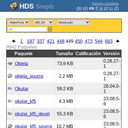
;
Versión completa
Simple
de
en
es
fr
ja
pt
ru
zh
Ir
1
197
337
421
448
449
450
473
544
663
9942
Paquetes
Paquete
Tamaño
Calificación
Versión
0.26.27-
Okteta
73.9 KB
1
0.26.27-
okteta_source
2.2 MB
1
26.04.0-
Okular
59.2 KB
1
23.08.5-
okular_kf5
4.3 MB
6
23.08.5-
okular_kf5_devel
55.3 KB
6
23.08.5-
okular_kf5_source
10.7 MB