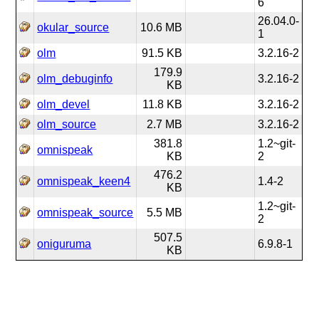
6
26.04.0-
okular_source
10.6 MB
1
olm
91.5 KB
3.2.16-2
179.9
olm_debuginfo
3.2.16-2
KB
olm_devel
11.8 KB
3.2.16-2
olm_source
2.7 MB
3.2.16-2
381.8
1.2~git-
omnispeak
KB
2
476.2
omnispeak_keen4
1.4-2
KB
1.2~git-
omnispeak_source
5.5 MB
2
507.5
oniguruma
6.9.8-1
KB