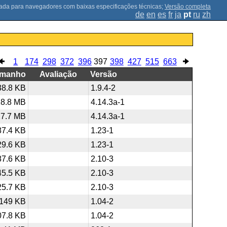
;
Versão completa
de
en
es
fr
ja
pt
ru
zh
1
174
298
372
396
397
398
427
515
663
amanho
Avaliação
Versão
38.8 KB
1.9.4-2
18.8 MB
4.14.3a-1
27.7 MB
4.14.3a-1
87.4 KB
1.23-1
29.6 KB
1.23-1
87.6 KB
2.10-3
45.5 KB
2.10-3
25.7 KB
2.10-3
149 KB
1.04-2
07.8 KB
1.04-2