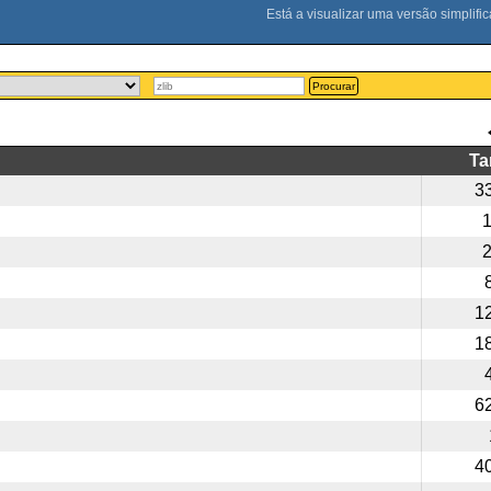
Procurar
T
3
1
1
6
4