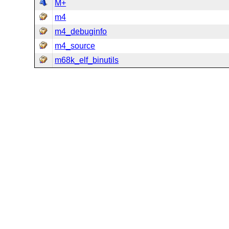
M+
m4
m4_debuginfo
m4_source
m68k_elf_binutils