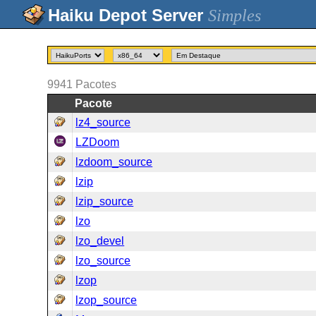
Simples
9941
Pacotes
Pacote
lz4_source
LZDoom
lzdoom_source
lzip
lzip_source
lzo
lzo_devel
lzo_source
lzop
lzop_source