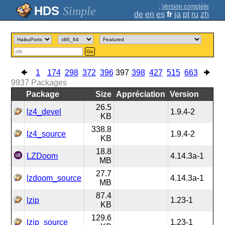
;
Version complète
Simple
de
en
es
fr
ja
pt
ru
zh
Go
1
174
298
372
396
397
398
427
515
663
9937
Packages
Package
Size
Appréciation
Version
26.5
lz4_devel
1.9.4-2
KB
338.8
lz4_source
1.9.4-2
KB
18.8
LZDoom
4.14.3a-1
MB
27.7
lzdoom_source
4.14.3a-1
MB
87.4
lzip
1.23-1
KB
129.6
lzip_source
1.23-1