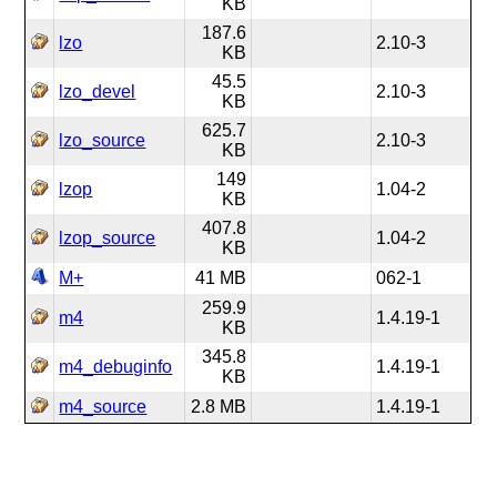
KB
187.6
lzo
2.10-3
KB
45.5
lzo_devel
2.10-3
KB
625.7
lzo_source
2.10-3
KB
149
lzop
1.04-2
KB
407.8
lzop_source
1.04-2
KB
M+
41 MB
062-1
259.9
m4
1.4.19-1
KB
345.8
m4_debuginfo
1.4.19-1
KB
m4_source
2.8 MB
1.4.19-1