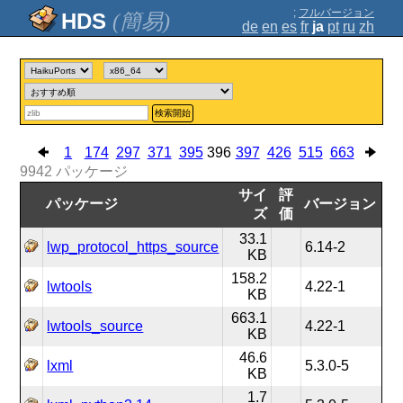
;
フルバージョン
(簡易)
de
en
es
fr
ja
pt
ru
zh
検索開始
1
174
297
371
395
396
397
426
515
663
9942
パッケージ
サイ
評
パッケージ
バージョン
ズ
価
33.1
lwp_protocol_https_source
6.14-2
KB
158.2
lwtools
4.22-1
KB
663.1
lwtools_source
4.22-1
KB
46.6
lxml
5.3.0-5
KB
1.7