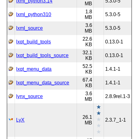
lxml_python3.14
5.3.0-5
MB
1.8
lxml_python310
5.3.0-5
MB
3.6
lxml_source
5.3.0-5
MB
22.6
lxqt_build_tools
0.13.0-1
KB
32.1
lxqt_build_tools_source
0.13.0-1
KB
52.5
lxqt_menu_data
1.4.1-1
KB
67.4
lxqt_menu_data_source
1.4.1-1
KB
3.6
lynx_source
2.8.9rel.1-3
MB
26.1
LyX
2.3.7_1-1
MB