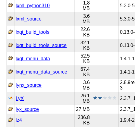
1.8
lxml_python310
5.3.0-5
MB
3.6
lxml_source
5.3.0-5
MB
22.6
lxqt_build_tools
0.13.0
KB
32.1
lxqt_build_tools_source
0.13.0
KB
52.5
lxqt_menu_data
1.4.1-1
KB
67.4
lxqt_menu_data_source
1.4.1-1
KB
3.6
2.8.9re
lynx_source
MB
3
26.1
LyX
2.3.7_
MB
lyx_source
27 MB
2.3.7_
236.8
lz4
1.9.4-2
KB