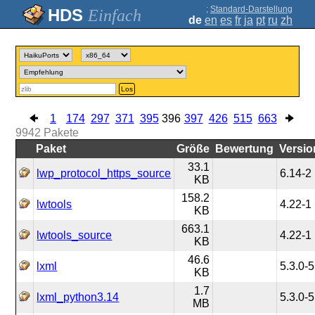
;
Standard-Darstellung
Einfach
de
en
es
fr
ja
pt
ru
zh
Los
1
174
297
371
395
396
397
426
515
663
9942
Pakete
Paket
Größe
Bewertung
Versio
33.1
lwp_protocol_https_source
6.14-2
KB
158.2
lwtools
4.22-1
KB
663.1
lwtools_source
4.22-1
KB
46.6
lxml
5.3.0-5
KB
1.7
lxml_python3.14
5.3.0-5
MB