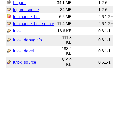
Lugaru
34.1 MB
1.2-6
lugaru_source
34 MB
1.2-6
luminance_hdr
6.5 MB
2.6.1.2~
luminance_hdr_source
11.4 MB
2.6.1.2~
lutok
16.6 KB
0.6.1-1
111.8
lutok_debuginfo
0.6.1-1
KB
188.2
lutok_devel
0.6.1-1
KB
619.9
lutok_source
0.6.1-1
KB