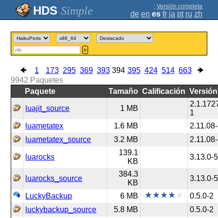
;
Versión completa
Simple
de
en
es
fr
ja
pt
ru
zh
Ir
1
173
295
369
393
394
395
424
514
663
9942
Paquetes
Paquete
Tamaño
Calificación
Versión
2.1.172
luajit_source
1 MB
1
luametatex
1.6 MB
2.11.08
luametatex_source
3.2 MB
2.11.08
139.1
luarocks
3.13.0-
KB
384.3
luarocks_source
3.13.0-
KB
LuckyBackup
6 MB
0.5.0-2
luckybackup_source
5.8 MB
0.5.0-2