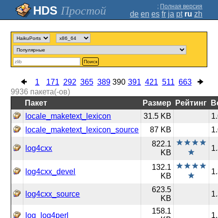
;
Полная версия
Простой
de
en
es
fr
ja
pt
ru
zh
Поиск
1
171
292
365
389
390
391
421
511
663
9936
пакета(-ов)
Пакет
Размер
Рейтинг
В
locale_maketext_lexicon
31.5 KB
1
locale_maketext_lexicon_source
87 KB
1
822.1
log4cxx
1
KB
132.1
log4cxx_devel
1
KB
623.5
log4cxx_source
1
KB
158.1
log_log4perl
1