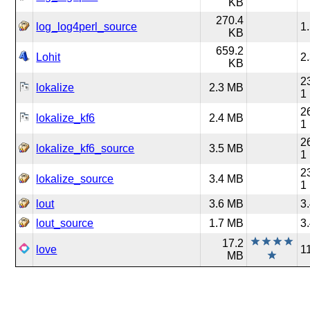
KB
270.4
log_log4perl_source
1
KB
659.2
Lohit
2
KB
2
lokalize
2.3 MB
1
2
lokalize_kf6
2.4 MB
1
2
lokalize_kf6_source
3.5 MB
1
2
lokalize_source
3.4 MB
1
lout
3.6 MB
3
lout_source
1.7 MB
3
17.2
love
1
MB