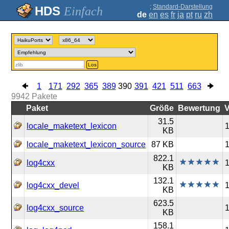
;
Standard-Darstellung
Einfach
de
en
es
fr
ja
pt
ru
zh
Los
1
171
292
365
389
390
391
421
511
663
9942
Pakete
Paket
Größe
Bewertung
V
31.5
locale_maketext_lexicon
1
KB
locale_maketext_lexicon_source
87 KB
1
822.1
log4cxx
1
KB
132.1
log4cxx_devel
1
KB
623.5
log4cxx_source
1
KB
158.1