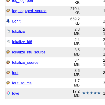
log_log4perl
1
KB
270.4
log_log4perl_source
1
KB
659.2
Lohit
2
KB
2.3
2
lokalize
MB
2.4
2
lokalize_kf6
MB
3.5
2
lokalize_kf6_source
MB
3.4
2
lokalize_source
MB
3.6
lout
3
MB
1.7
lout_source
3
MB
17.2
love
1
MB