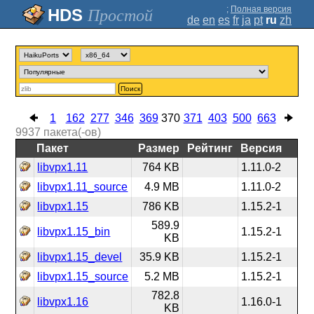
;
Полная версия
Простой
de
en
es
fr
ja
pt
ru
zh
Поиск
1
162
277
346
369
370
371
403
500
663
9937
пакета(-ов)
Пакет
Размер
Рейтинг
Версия
libvpx1.11
764 KB
1.11.0-2
libvpx1.11_source
4.9 MB
1.11.0-2
libvpx1.15
786 KB
1.15.2-1
589.9
libvpx1.15_bin
1.15.2-1
KB
libvpx1.15_devel
35.9 KB
1.15.2-1
libvpx1.15_source
5.2 MB
1.15.2-1
782.8
libvpx1.16
1.16.0-1
KB