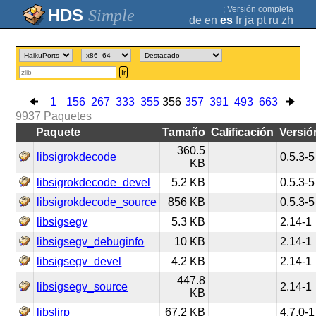
;
Versión completa
Simple
de
en
es
fr
ja
pt
ru
zh
Ir
1
156
267
333
355
356
357
391
493
663
9937
Paquetes
Paquete
Tamaño
Calificación
Versió
360.5
libsigrokdecode
0.5.3-5
KB
libsigrokdecode_devel
5.2 KB
0.5.3-5
libsigrokdecode_source
856 KB
0.5.3-5
libsigsegv
5.3 KB
2.14-1
libsigsegv_debuginfo
10 KB
2.14-1
libsigsegv_devel
4.2 KB
2.14-1
447.8
libsigsegv_source
2.14-1
KB
libslirp
67.2 KB
4.7.0-1