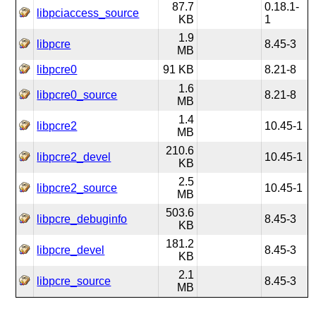
87.7
0.18.1-
libpciaccess_source
KB
1
1.9
libpcre
8.45-3
MB
libpcre0
91 KB
8.21-8
1.6
libpcre0_source
8.21-8
MB
1.4
libpcre2
10.45-1
MB
210.6
libpcre2_devel
10.45-1
KB
2.5
libpcre2_source
10.45-1
MB
503.6
libpcre_debuginfo
8.45-3
KB
181.2
libpcre_devel
8.45-3
KB
2.1
libpcre_source
8.45-3
MB