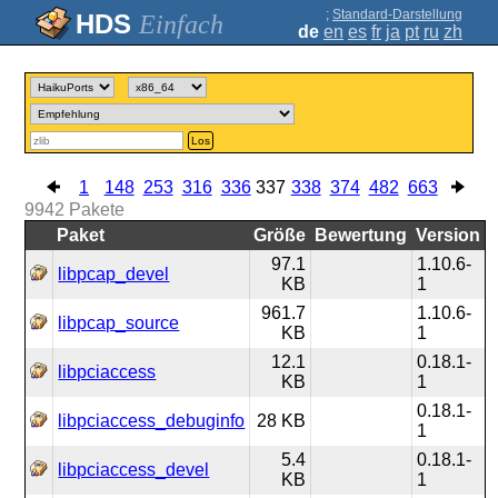
;
Standard-Darstellung
Einfach
de
en
es
fr
ja
pt
ru
zh
Los
1
148
253
316
336
337
338
374
482
663
9942
Pakete
Paket
Größe
Bewertung
Version
97.1
1.10.6-
libpcap_devel
KB
1
961.7
1.10.6-
libpcap_source
KB
1
12.1
0.18.1-
libpciaccess
KB
1
0.18.1-
libpciaccess_debuginfo
28 KB
1
5.4
0.18.1-
libpciaccess_devel
KB
1