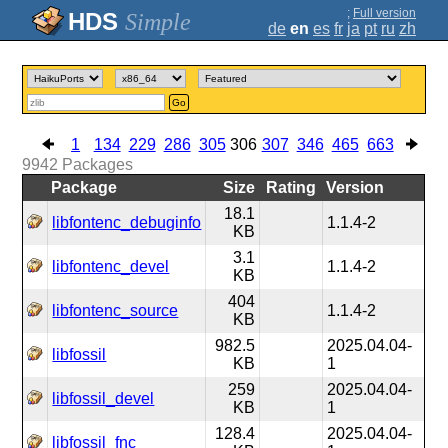
;
Full version
Simple
de
en
es
fr
ja
pt
ru
zh
Go
1
134
229
286
305
306
307
346
465
663
9942
Packages
Package
Size
Rating
Version
18.1
libfontenc_debuginfo
1.1.4-2
KB
3.1
libfontenc_devel
1.1.4-2
KB
404
libfontenc_source
1.1.4-2
KB
982.5
2025.04.04-
libfossil
KB
1
259
2025.04.04-
libfossil_devel
KB
1
128.4
2025.04.04-
libfossil_fnc