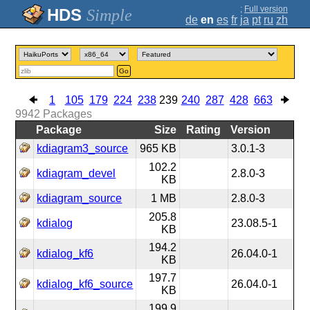
;
Full version
Simple
de
en
es
fr
ja
pt
ru
zh
Go
1
105
179
224
238
239
240
287
428
663
9942
Packages
Package
Size
Rating
Version
kdiagram3_source
965 KB
3.0.1-3
102.2
kdiagram_devel
2.8.0-3
KB
kdiagram_source
1 MB
2.8.0-3
205.8
kdialog
23.08.5-1
KB
194.2
kdialog_kf6
26.04.0-1
KB
197.7
kdialog_kf6_source
26.04.0-1
KB
199.9