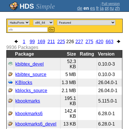
;
Full version
Simple
de
en
es
fr
ja
pt
ru
zh
Go
1
99
169
211
225
226
227
275
420
663
9936
Packages
Package
Size
Rating
Version
52.3
kbibtex_devel
0.10.0-3
KB
kbibtex_source
5 MB
0.10.0-3
KBlocks
1.3 MB
26.04.0-1
kblocks_source
2.1 MB
26.04.0-1
195.1
kbookmarks
5.115.0-1
KB
142.4
kbookmarks6
6.28.0-1
KB
kbookmarks6_devel
13 KB
6.28.0-1