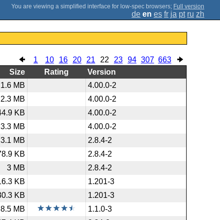
;
Full version
de
en
es
fr
ja
pt
ru
zh
1
10
16
20
21
22
23
94
307
663
Size
Rating
Version
1.6 MB
4.00.0-2
2.3 MB
4.00.0-2
44.9 KB
4.00.0-2
3.3 MB
4.00.0-2
3.1 MB
2.8.4-2
78.9 KB
2.8.4-2
3 MB
2.8.4-2
16.3 KB
1.201-3
30.3 KB
1.201-3
8.5 MB
1.1.0-3