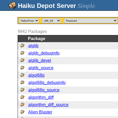
Simple
9942
Packages
Package
alglib
alglib_debuginfo
alglib_devel
alglib_source
algol68g
algol68g_debuginfo
algol68g_source
algorithm_diff
algorithm_diff_source
Alien Blaster