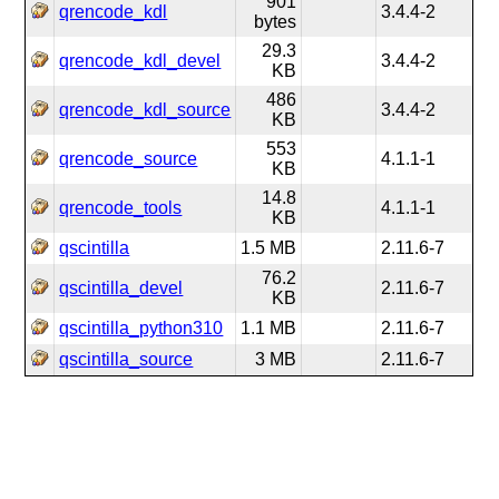
901
qrencode_kdl
3.4.4-2
bytes
29.3
qrencode_kdl_devel
3.4.4-2
KB
486
qrencode_kdl_source
3.4.4-2
KB
553
qrencode_source
4.1.1-1
KB
14.8
qrencode_tools
4.1.1-1
KB
qscintilla
1.5 MB
2.11.6-7
76.2
qscintilla_devel
2.11.6-7
KB
qscintilla_python310
1.1 MB
2.11.6-7
qscintilla_source
3 MB
2.11.6-7