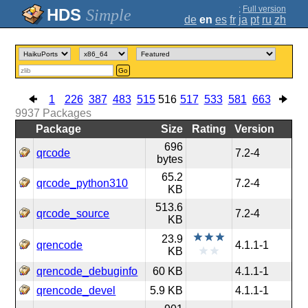
;
Full version
Simple
de
en
es
fr
ja
pt
ru
zh
Go
1
226
387
483
515
516
517
533
581
663
9937
Packages
Package
Size
Rating
Version
696
qrcode
7.2-4
bytes
65.2
qrcode_python310
7.2-4
KB
513.6
qrcode_source
7.2-4
KB
23.9
qrencode
4.1.1-1
KB
qrencode_debuginfo
60 KB
4.1.1-1
qrencode_devel
5.9 KB
4.1.1-1