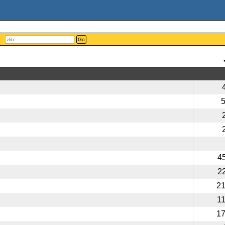
Go
4
2
2
1
1