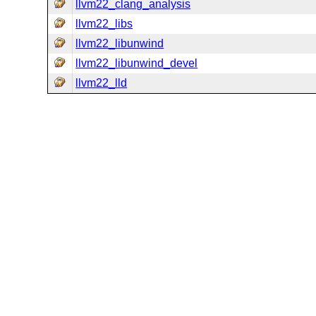
llvm22_clang_analysis
llvm22_libs
llvm22_libunwind
llvm22_libunwind_devel
llvm22_lld