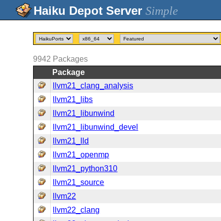
Simple
9942
Packages
Package
llvm21_clang_analysis
llvm21_libs
llvm21_libunwind
llvm21_libunwind_devel
llvm21_lld
llvm21_openmp
llvm21_python310
llvm21_source
llvm22
llvm22_clang