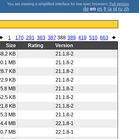
;
Full version
de
en
es
fr
ja
pt
ru
zh
1
170
291
363
387
388
389
419
510
663
Size
Rating
Version
48.2 KB
21.1.8-2
50.1 MB
21.1.8-2
28.7 KB
21.1.8-2
22.9 KB
21.1.8-2
5.8 MB
21.1.8-2
52.5 KB
21.1.8-2
21.8 KB
21.1.8-2
15.3 MB
21.1.8-2
14.4 MB
22.1.8-1
70.7 MB
22.1.8-1