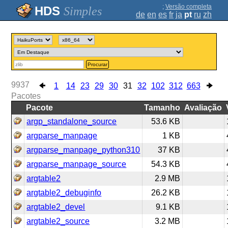
;
Versão completa
Simples
de
en
es
fr
ja
pt
ru
zh
Procurar
9937
1
14
23
29
30
31
32
102
312
663
Pacotes
Pacote
Tamanho
Avaliação
argp_standalone_source
53.6 KB
argparse_manpage
1 KB
argparse_manpage_python310
37 KB
argparse_manpage_source
54.3 KB
argtable2
2.9 MB
argtable2_debuginfo
26.2 KB
argtable2_devel
9.1 KB
argtable2_source
3.2 MB