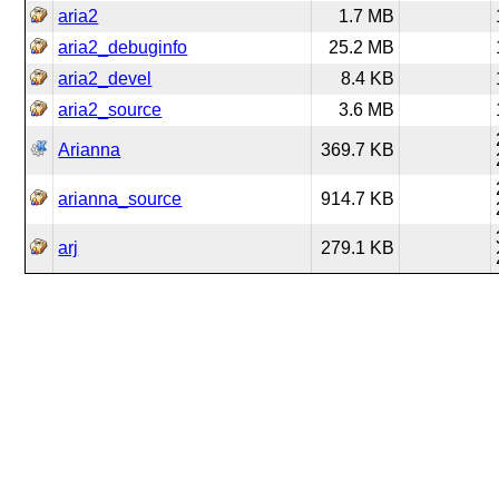
aria2
1.7 MB
aria2_debuginfo
25.2 MB
aria2_devel
8.4 KB
aria2_source
3.6 MB
Arianna
369.7 KB
arianna_source
914.7 KB
arj
279.1 KB