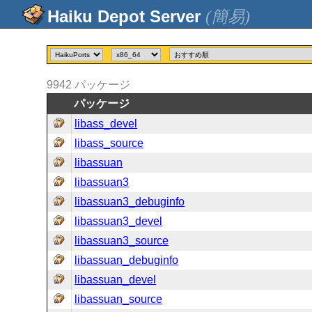
(簡易)
9942
パッケージ
パッケージ
libass_devel
libass_source
libassuan
libassuan3
libassuan3_debuginfo
libassuan3_devel
libassuan3_source
libassuan_debuginfo
libassuan_devel
libassuan_source