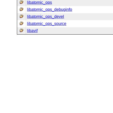
libatomic_ops
libatomic_ops_debuginfo
libatomic_ops_devel
libatomic_ops_source
libavif