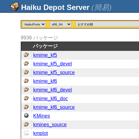
(簡易)
9936
パッケージ
パッケージ
kmime_kf5
kmime_kf5_devel
kmime_kf5_source
kmime_kf6
kmime_kf6_devel
kmime_kf6_doc
kmime_kf6_source
KMines
kmines_source
kmplot