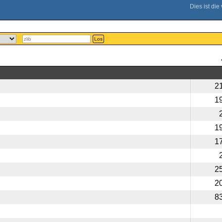
Los
2
1
1
1
2
2
8