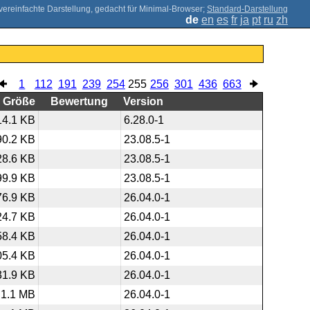
;
Standard-Darstellung
de
en
es
fr
ja
pt
ru
zh
1
112
191
239
254
255
256
301
436
663
Größe
Bewertung
Version
14.1 KB
6.28.0-1
90.2 KB
23.08.5-1
28.6 KB
23.08.5-1
99.9 KB
23.08.5-1
76.9 KB
26.04.0-1
24.7 KB
26.04.0-1
58.4 KB
26.04.0-1
05.4 KB
26.04.0-1
31.9 KB
26.04.0-1
1.1 MB
26.04.0-1