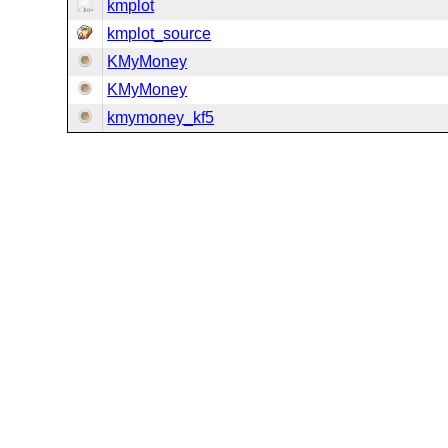
kmplot
kmplot_source
KMyMoney
KMyMoney
kmymoney_kf5