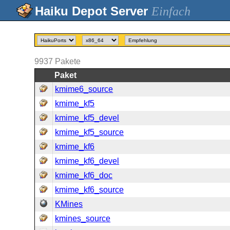
Einfach
9937
Pakete
Paket
kmime6_source
kmime_kf5
kmime_kf5_devel
kmime_kf5_source
kmime_kf6
kmime_kf6_devel
kmime_kf6_doc
kmime_kf6_source
KMines
kmines_source