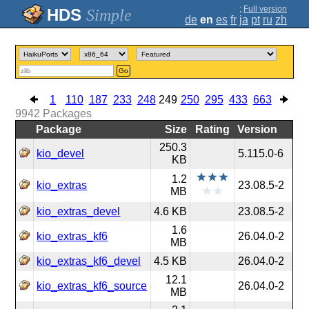
;
Full version
Simple
de
en
es
fr
ja
pt
ru
zh
Go
1
110
187
233
248
249
250
295
433
663
9942
Packages
Package
Size
Rating
Version
250.3
kio_devel
5.115.0-6
KB
1.2
kio_extras
23.08.5-2
MB
kio_extras_devel
4.6 KB
23.08.5-2
1.6
kio_extras_kf6
26.04.0-2
MB
kio_extras_kf6_devel
4.5 KB
26.04.0-2
12.1
kio_extras_kf6_source
26.04.0-2
MB