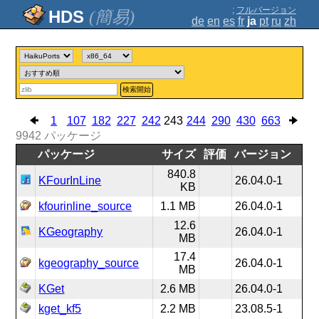
;
フルバージョン
(簡易)
de
en
es
fr
ja
pt
ru
zh
検索開始
1
107
182
227
242
243
244
290
430
663
9942
パッケージ
パッケージ
サイズ
評価
バージョン
840.8
KFourInLine
26.04.0-1
KB
kfourinline_source
1.1 MB
26.04.0-1
12.6
KGeography
26.04.0-1
MB
17.4
kgeography_source
26.04.0-1
MB
KGet
2.6 MB
26.04.0-1
kget_kf5
2.2 MB
23.08.5-1