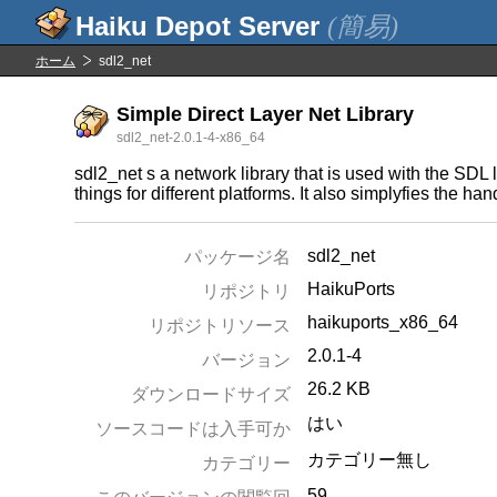
(簡易)
ホーム
sdl2_net
Simple Direct Layer Net Library
sdl2_net-2.0.1-4-x86_64
sdl2_net s a network library that is used with the SDL 
things for different platforms. It also simplyfies the h
sdl2_net
パッケージ名
HaikuPorts
リポジトリ
haikuports_x86_64
リポジトリソース
2.0.1-4
バージョン
26.2 KB
ダウンロードサイズ
はい
ソースコードは入手可か
カテゴリー無し
カテゴリー
59