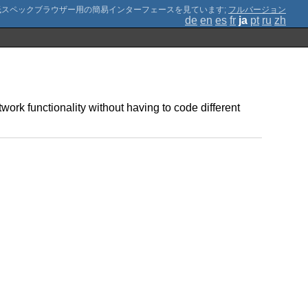
;
フルバージョン
de
en
es
fr
ja
pt
ru
zh
work functionality without having to code different