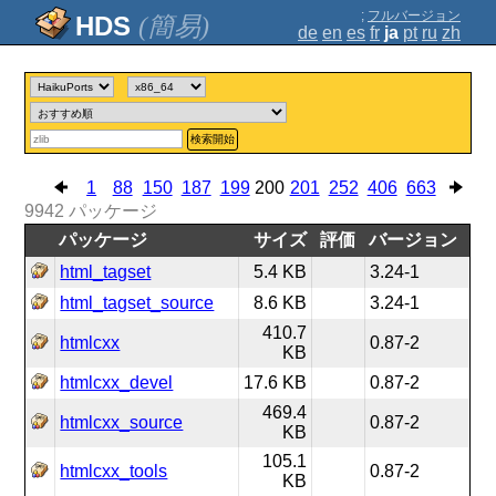
;
フルバージョン
(簡易)
de
en
es
fr
ja
pt
ru
zh
検索開始
1
88
150
187
199
200
201
252
406
663
9942
パッケージ
パッケージ
サイズ
評価
バージョン
html_tagset
5.4 KB
3.24-1
html_tagset_source
8.6 KB
3.24-1
410.7
htmlcxx
0.87-2
KB
htmlcxx_devel
17.6 KB
0.87-2
469.4
htmlcxx_source
0.87-2
KB
105.1
htmlcxx_tools
0.87-2
KB