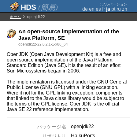
;
フルバージョン
(簡易)
de
en
es
fr
ja
pt
ru
zh
ホーム
openjdk22
An open-source implementation of the
Java Platform, SE
openjdk22-22.0.2.1-1-x86_64
OpenJDK (Open Java Development Kit) is a free and
open source implementation of the Java Platform,
Standard Edition (Java SE). It is the result of an effort
Sun Microsystems began in 2006.
The implementation is licensed under the GNU General
Public License (GNU GPL) with a linking exception.
Were it not for the GPL linking exception, components
that linked to the Java class library would be subject to
the terms of the GPL license. OpenJDK is the official
Java SE 22 reference implementation.
openjdk22
パッケージ名
HaikuPorts
リポジトリ