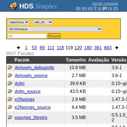
;
Versão completa
Simples
de
en
es
fr
ja
pt
ru
zh
Procurar
1
53
89
111
118
119
120
180
361
663
9937
Pacotes
Pacote
Tamanho
Avaliação
Versão
dvisvgm_debuginfo
10.8 MB
3.6-1
dvisvgm_source
2.7 MB
3.6-1
dvtm
39.9 KB
0.15~gi
dvtm_source
43.5 KB
0.15~gi
e2fsprogs
2.9 MB
1.47.3-
e2fsprogs_source
9.4 MB
1.47.3-
0.5.1.
easyrpg_libretro
3.5 MB
2