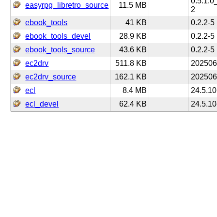
0.5.1.
easyrpg_libretro_source
11.5 MB
2
ebook_tools
41 KB
0.2.2-5
ebook_tools_devel
28.9 KB
0.2.2-5
ebook_tools_source
43.6 KB
0.2.2-5
ec2drv
511.8 KB
202506
ec2drv_source
162.1 KB
202506
ecl
8.4 MB
24.5.10
ecl_devel
62.4 KB
24.5.10