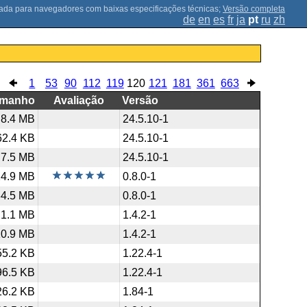
;
Versão completa
de
en
es
fr
ja
pt
ru
zh
1
53
90
112
119
120
121
181
361
663
amanho
Avaliação
Versão
8.4 MB
24.5.10-1
62.4 KB
24.5.10-1
7.5 MB
24.5.10-1
24.9 MB
0.8.0-1
34.5 MB
0.8.0-1
1.1 MB
1.4.2-1
10.9 MB
1.4.2-1
55.2 KB
1.22.4-1
96.5 KB
1.22.4-1
26.2 KB
1.84-1