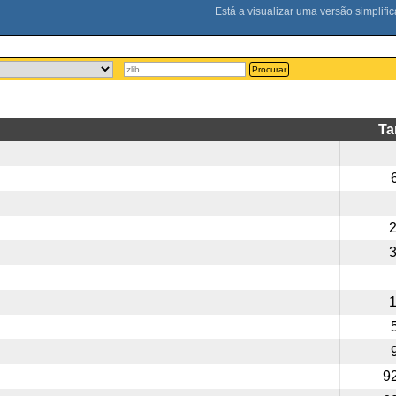
Procurar
T
9