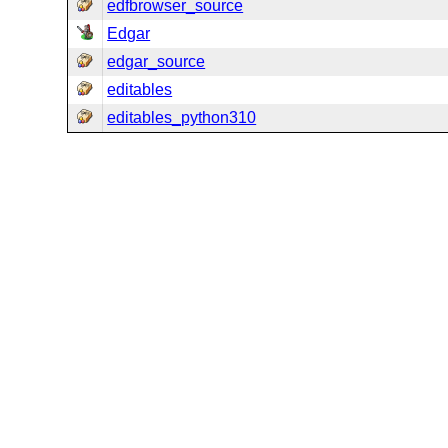
edfbrowser_source
Edgar
edgar_source
editables
editables_python310