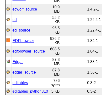
MB
10.9
ecwolf_source
1.4.2-1
MB
55.2
ed
1.22.4-1
KB
96.5
ed_source
1.22.4-1
KB
926.2
EDFbrowser
1.84-1
KB
608.5
edfbrowser_source
1.84-1
KB
87.3
Edgar
1.38-1
MB
87.3
edgar_source
1.38-1
MB
786
editables
0.3-2
bytes
editables_python310
5 KB
0.3-2