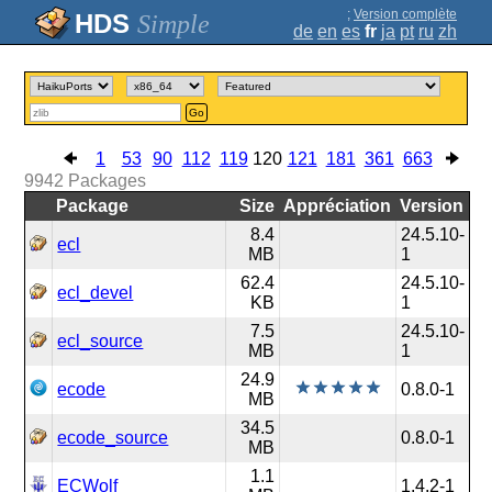
;
Version complète
Simple
de
en
es
fr
ja
pt
ru
zh
Go
1
53
90
112
119
120
121
181
361
663
9942
Packages
Package
Size
Appréciation
Version
8.4
24.5.10-
ecl
MB
1
62.4
24.5.10-
ecl_devel
KB
1
7.5
24.5.10-
ecl_source
MB
1
24.9
ecode
0.8.0-1
MB
34.5
ecode_source
0.8.0-1
MB
1.1
ECWolf
1.4.2-1