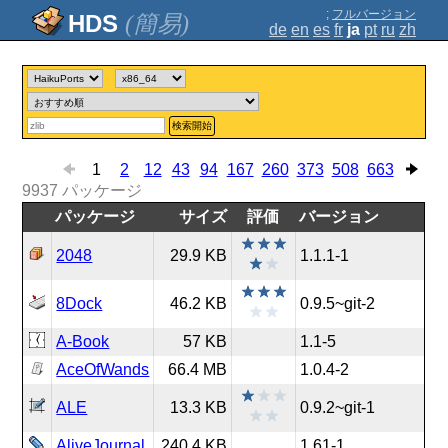
;
フルバージョン
(簡易)
de
en
es
fr
ja
pt
ru
zh
検索開始
1
2
12
43
94
167
260
373
508
663
9937
パッケージ
パッケージ
サイズ
評価
バージョン
2048
29.9 KB
1.1.1-1
8Dock
46.2 KB
0.9.5~git-2
A-Book
57 KB
1.1-5
AceOfWands
66.4 MB
1.0.4-2
ALE
13.3 KB
0.9.2~git-1
AliveJournal
240.4 KB
1.61-1