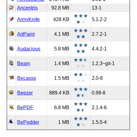
Ancentris
92.8 MB
13-1
ArmyKnife
428 KB
5.1.2-2
ArtPaint
4.1 MB
2.7.2-1
Audacious
5.8 MB
4.4.2-1
Beam
1.4 MB
1.2.3~git-1
Becasso
1.5 MB
2.0-8
Beezer
889.4 KB
0.99-8
BePDF
6.8 MB
2.1.4-6
BePodder
1 MB
1.5.0-4