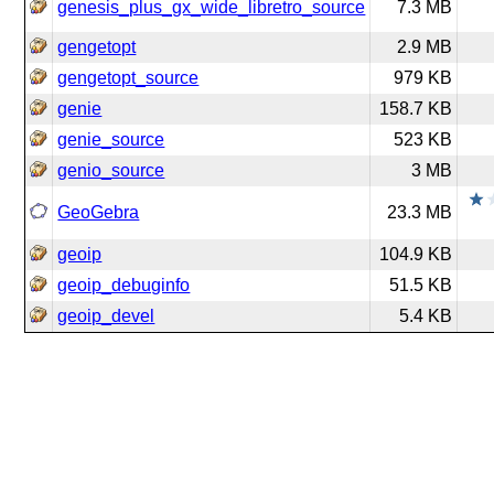
genesis_plus_gx_wide_libretro_source
7.3 MB
gengetopt
2.9 MB
gengetopt_source
979 KB
genie
158.7 KB
genie_source
523 KB
genio_source
3 MB
GeoGebra
23.3 MB
geoip
104.9 KB
geoip_debuginfo
51.5 KB
geoip_devel
5.4 KB