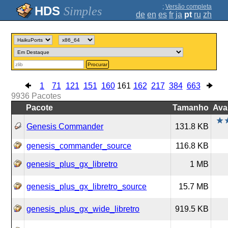
;
Versão completa
Simples
de
en
es
fr
ja
pt
ru
zh
Procurar
1
71
121
151
160
161
162
217
384
663
9936
Pacotes
Pacote
Tamanho
Ava
Genesis Commander
131.8 KB
genesis_commander_source
116.8 KB
genesis_plus_gx_libretro
1 MB
genesis_plus_gx_libretro_source
15.7 MB
genesis_plus_gx_wide_libretro
919.5 KB