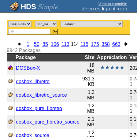
;
Version complète
Simple
de
en
es
fr
ja
pt
ru
zh
Go
1
50
85
106
113
114
115
175
358
663
9942
Packages
Package
Size
Appréciation
Ve
18
DOSBox-X
202
MB
931.3
0.
dosbox_libretro
KB
1
1.2
0.
dosbox_libretro_source
MB
1
1.2
0.
dosbox_pure_libretro
MB
1
2.1
0.
dosbox_pure_libretro_source
MB
1
1.2
dosbox_source
0.7