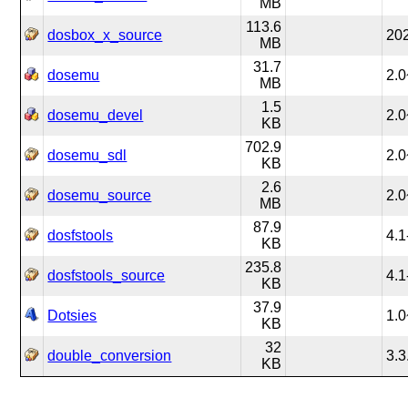
MB
113.6
dosbox_x_source
202
MB
31.7
dosemu
2.0
MB
1.5
dosemu_devel
2.0
KB
702.9
dosemu_sdl
2.0
KB
2.6
dosemu_source
2.0
MB
87.9
dosfstools
4.1
KB
235.8
dosfstools_source
4.1
KB
37.9
Dotsies
1.
KB
32
double_conversion
3.3
KB