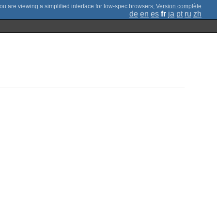
;
Version complète
de
en
es
fr
ja
pt
ru
zh