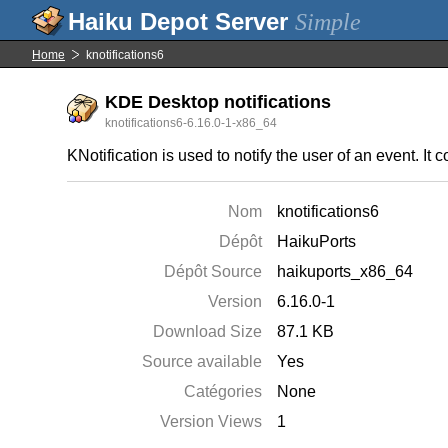
Simple
Home
knotifications6
KDE Desktop notifications
knotifications6-6.16.0-1-x86_64
KNotification is used to notify the user of an event. It
Nom
knotifications6
Dépôt
HaikuPorts
Dépôt Source
haikuports_x86_64
Version
6.16.0-1
Download Size
87.1 KB
Source available
Yes
Catégories
None
Version Views
1