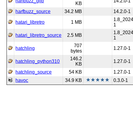
harfbuzz_glib
14.2.0-1
KB
harfbuzz_source
34.2 MB
14.2.0-1
1.8_202
hatari_libretro
1 MB
1
1.8_202
hatari_libretro_source
2.5 MB
1
707
hatchling
1.27.0-1
bytes
146.2
hatchling_python310
1.27.0-1
KB
hatchling_source
54 KB
1.27.0-1
havoc
34.9 KB
0.3.0-1