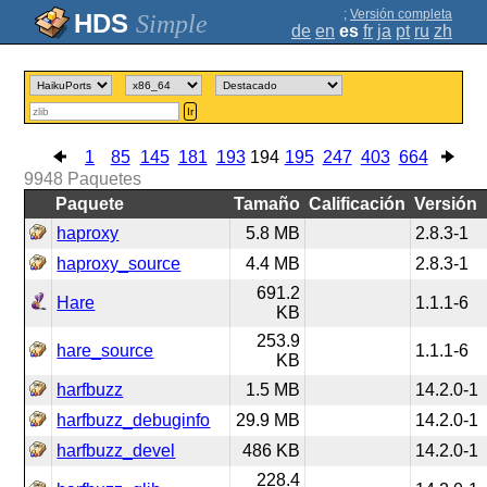
;
Versión completa
Simple
de
en
es
fr
ja
pt
ru
zh
Ir
1
85
145
181
193
194
195
247
403
664
9948
Paquetes
Paquete
Tamaño
Calificación
Versión
haproxy
5.8 MB
2.8.3-1
haproxy_source
4.4 MB
2.8.3-1
691.2
Hare
1.1.1-6
KB
253.9
hare_source
1.1.1-6
KB
harfbuzz
1.5 MB
14.2.0-1
harfbuzz_debuginfo
29.9 MB
14.2.0-1
harfbuzz_devel
486 KB
14.2.0-1
228.4