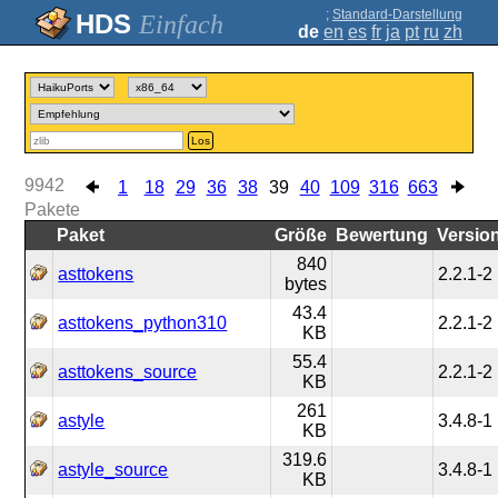
;
Standard-Darstellung
Einfach
de
en
es
fr
ja
pt
ru
zh
Los
9942
1
18
29
36
38
39
40
109
316
663
Pakete
Paket
Größe
Bewertung
Versio
840
asttokens
2.2.1-2
bytes
43.4
asttokens_python310
2.2.1-2
KB
55.4
asttokens_source
2.2.1-2
KB
261
astyle
3.4.8-1
KB
319.6
astyle_source
3.4.8-1
KB