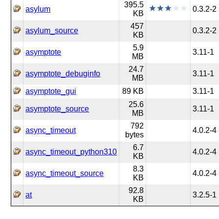
395.5
asylum
0.3.2-2
KB
457
asylum_source
0.3.2-2
KB
5.9
asymptote
3.11-1
MB
24.7
asymptote_debuginfo
3.11-1
MB
asymptote_gui
89 KB
3.11-1
25.6
asymptote_source
3.11-1
MB
792
async_timeout
4.0.2-4
bytes
6.7
async_timeout_python310
4.0.2-4
KB
8.3
async_timeout_source
4.0.2-4
KB
92.8
at
3.2.5-1
KB