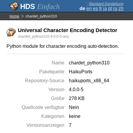
;
Standard-Darstellung
Einfach
de
en
es
fr
ja
pt
ru
zh
Home
chardet_python310
Universal Character Encoding Detector
chardet_python310-4.0.0-5-any
Python module for character encoding auto-detection.
Name
chardet_python310
Paketquelle
HaikuPorts
Repository-Source
haikuports_x86_64
Version
4.0.0-5
Größe
278 KB
Quellcode verfügbar
Nein
Kategorien
keine
Versionsanzeigen
7