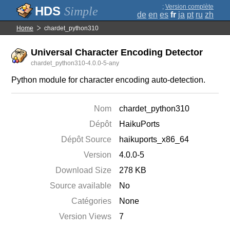
;
Version complète
Simple
de
en
es
fr
ja
pt
ru
zh
Home
chardet_python310
Universal Character Encoding Detector
chardet_python310-4.0.0-5-any
Python module for character encoding auto-detection.
Nom
chardet_python310
Dépôt
HaikuPorts
Dépôt Source
haikuports_x86_64
Version
4.0.0-5
Download Size
278 KB
Source available
No
Catégories
None
Version Views
7