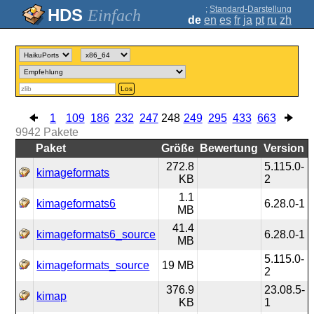
;
Standard-Darstellung
Einfach
de
en
es
fr
ja
pt
ru
zh
Los
1
109
186
232
247
248
249
295
433
663
9942
Pakete
Paket
Größe
Bewertung
Version
272.8
5.115.0-
kimageformats
KB
2
1.1
kimageformats6
6.28.0-1
MB
41.4
kimageformats6_source
6.28.0-1
MB
5.115.0-
kimageformats_source
19 MB
2
376.9
23.08.5-
kimap
KB
1