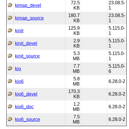
72.5
23.08.5-
kimap_devel
KB
1
180.7
23.08.5-
kimap_source
KB
1
125.9
5.115.0-
kinit
KB
1
2.9
5.115.0-
kinit_devel
KB
1
5.3
5.115.0-
kinit_source
MB
1
7.7
5.115.0-
kio
MB
6
5.8
kio6
6.28.0-2
MB
170.3
kio6_devel
6.28.0-2
KB
1.2
kio6_doc
6.28.0-2
MB
7.5
kio6_source
6.28.0-2
MB