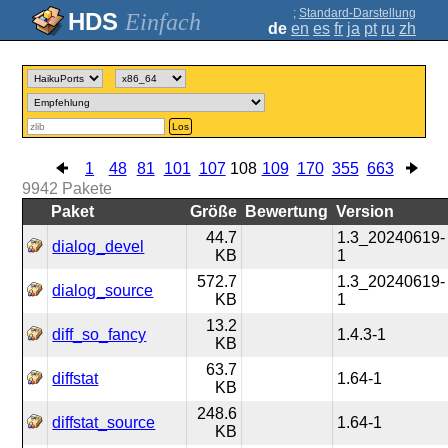
;
Standard-Darstellung
Einfach
de
en
es
fr
ja
pt
ru
zh
Los
1
48
81
101
107
108
109
170
355
663
9942
Pakete
Paket
Größe
Bewertung
Version
44.7
1.3_20240619-
dialog_devel
KB
1
572.7
1.3_20240619-
dialog_source
KB
1
13.2
diff_so_fancy
1.4.3-1
KB
63.7
diffstat
1.64-1
KB
248.6
diffstat_source
1.64-1
KB