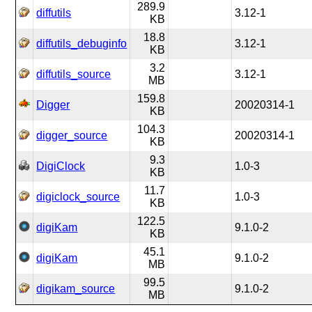
289.9
diffutils
3.12-1
KB
18.8
diffutils_debuginfo
3.12-1
KB
3.2
diffutils_source
3.12-1
MB
159.8
Digger
20020314-1
KB
104.3
digger_source
20020314-1
KB
9.3
DigiClock
1.0-3
KB
11.7
digiclock_source
1.0-3
KB
122.5
digiKam
9.1.0-2
KB
45.1
digiKam
9.1.0-2
MB
99.5
digikam_source
9.1.0-2
MB