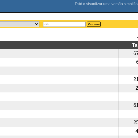
Procurar
T
6
2
6
2