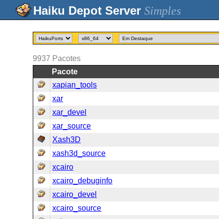
Simples
9937
Pacotes
Pacote
xapian_tools
xar
xar_devel
xar_source
Xash3D
xash3d_source
xcairo
xcairo_debuginfo
xcairo_devel
xcairo_source