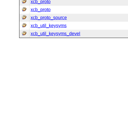
xcb_proto
xcb_proto
xcb_proto_source
xcb_util_keysyms
xcb_util_keysyms_devel