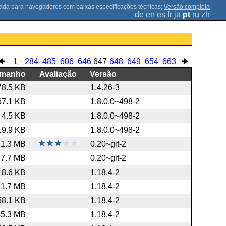
;
Versão completa
de
en
es
fr
ja
pt
ru
zh
1
284
485
606
646
647
648
649
654
663
amanho
Avaliação
Versão
78.5 KB
1.4.26-3
67.1 KB
1.8.0.0~498-2
4.5 KB
1.8.0.0~498-2
19.9 KB
1.8.0.0~498-2
21.3 MB
0.20~git-2
7.7 MB
0.20~git-2
18.6 KB
1.18.4-2
1.7 MB
1.18.4-2
58.1 KB
1.18.4-2
45.3 MB
1.18.4-2