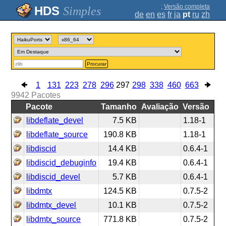
;
Versão completa
Simples
de
en
es
fr
ja
pt
ru
zh
Procurar
1
131
223
278
296
297
298
338
460
663
9942
Pacotes
Pacote
Tamanho
Avaliação
Versão
libdeflate_devel
7.5 KB
1.18-1
libdeflate_source
190.8 KB
1.18-1
libdiscid
14.4 KB
0.6.4-1
libdiscid_debuginfo
19.4 KB
0.6.4-1
libdiscid_devel
5.7 KB
0.6.4-1
libdmtx
124.5 KB
0.7.5-2
libdmtx_devel
10.1 KB
0.7.5-2
libdmtx_source
771.8 KB
0.7.5-2