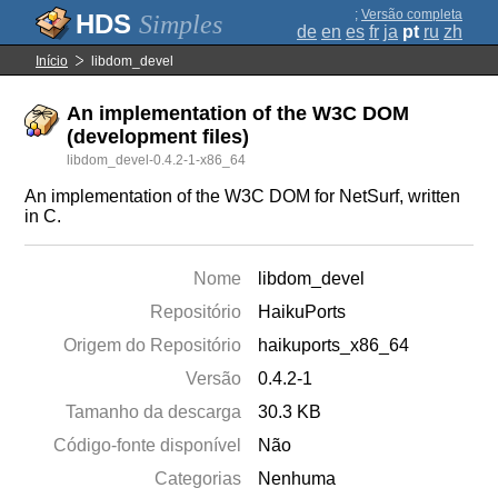
;
Versão completa
Simples
de
en
es
fr
ja
pt
ru
zh
Início
libdom_devel
An implementation of the W3C DOM
(development files)
libdom_devel-0.4.2-1-x86_64
An implementation of the W3C DOM for NetSurf, written
in C.
Nome
libdom_devel
Repositório
HaikuPorts
Origem do Repositório
haikuports_x86_64
Versão
0.4.2-1
Tamanho da descarga
30.3 KB
Código-fonte disponível
Não
Categorias
Nenhuma