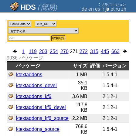
;
フルバージョン
(簡易)
de
en
es
fr
ja
pt
ru
zh
検索開始
1
119
203
254
270
271
272
315
445
663
9936
パッケージ
パッケージ
サイズ
評価
バージョン
ktextaddons
1 MB
1.5.4-1
35.1
ktextaddons_devel
1.5.4-1
KB
ktextaddons_kf6
3.6 MB
2.1.2-1
117.8
ktextaddons_kf6_devel
2.1.2-1
KB
ktextaddons_kf6_source
2.2 MB
2.1.2-1
768.6
ktextaddons_source
1.5.4-1
KB