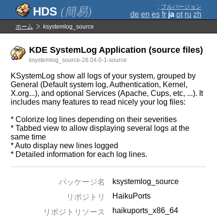
;
フルバージョン
(簡易)
de
en
es
fr
ja
pt
ru
zh
ホーム
ksystemlog_source
KDE SystemLog Application (source files)
ksystemlog_source-26.04.0-1-source
KSystemLog show all logs of your system, grouped by
General (Default system log, Authentication, Kernel,
X.org...), and optional Services (Apache, Cups, etc, ...). It
includes many features to read nicely your log files:
* Colorize log lines depending on their severities
* Tabbed view to allow displaying several logs at the
same time
* Auto display new lines logged
* Detailed information for each log lines.
ksystemlog_source
パッケージ名
HaikuPorts
リポジトリ
haikuports_x86_64
リポジトリソース