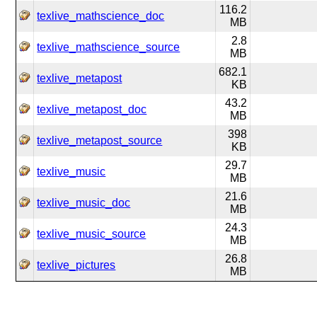
116.2
texlive_mathscience_doc
MB
2.8
texlive_mathscience_source
MB
682.1
texlive_metapost
KB
43.2
texlive_metapost_doc
MB
398
texlive_metapost_source
KB
29.7
texlive_music
MB
21.6
texlive_music_doc
MB
24.3
texlive_music_source
MB
26.8
texlive_pictures
MB