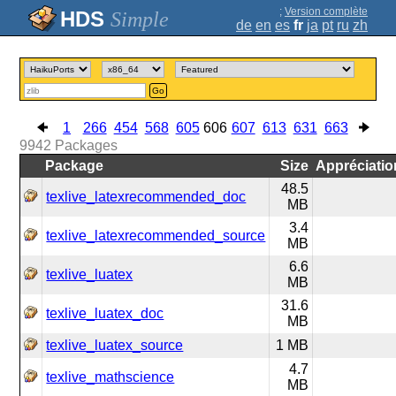
;
Version complète
Simple
de
en
es
fr
ja
pt
ru
zh
Go
1
266
454
568
605
606
607
613
631
663
9942
Packages
Package
Size
Appréciatio
48.5
texlive_latexrecommended_doc
MB
3.4
texlive_latexrecommended_source
MB
6.6
texlive_luatex
MB
31.6
texlive_luatex_doc
MB
texlive_luatex_source
1 MB
4.7
texlive_mathscience
MB